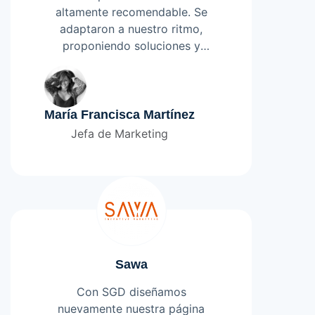
altamente recomendable. Se
adaptaron a nuestro ritmo,
proponiendo soluciones y
realizando seguimiento de los
Leer más
proyectos de manera proactiva
y eficaz, con un desarrollo a la
medida y altamente
María Francisca Martínez
personalizado.
Jefa de Marketing
Sawa
Con SGD diseñamos
nuevamente nuestra página