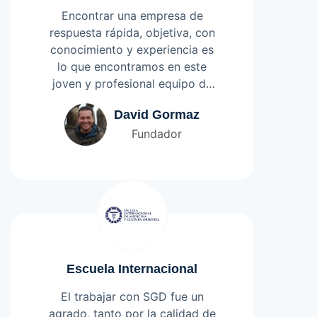
equipo de asesores web y todo
Encontrar una empresa de
lo relacionado a este mundo
respuesta rápida, objetiva, con
tecnológico.
conocimiento y experiencia es
lo que encontramos en este
joven y profesional equipo de
SGD. Nos han ayudado a
Leer más
David Gormaz
mejorar la navegación e
Fundador
interacción entre nuestras
diversas plataformas lo que ha
redundado en un mayor tiempo
de los usuarios en nuestro sitio,
lo que favorece la exposición
de las campañas de banners de
nuestros anunciantes.
Escuela Internacional
El trabajar con SGD fue un
agrado, tanto por la calidad de