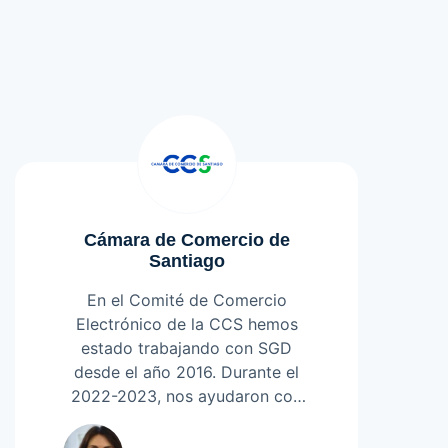
Cámara de Comercio de
Santiago
En el Comité de Comercio
Electrónico de la CCS hemos
estado trabajando con SGD
desde el año 2016. Durante el
2022-2023, nos ayudaron con
un proyecto muy importante
Leer más
para nosotros: con el rediseño