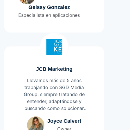
que fue logrado gracias a su
Geissy Gonzalez
excelente trabajo y propuestas
Especialista en aplicaciones
realizadas con gran
profesionalismo. Una vez
aprobado e implementado el
producto propuesto por SGD y
aprobado por la compañía,
destaca su soporte técnico a
toda consulta o inconveniente
JCB Marketing
que se genera a diario siendo un
apoyo importante para que
Llevamos más de 5 años
todo funcione como lo espera el
trabajando con SGD Media
cliente. Empresa 100%
Group, siempre tratando de
recomendable!!!
entender, adaptándose y
buscando como solucionar
nuestros requerimientos con
Leer más
Joyce Calvert
excelente disposición y
Owner
empatía,. Ayudándonos y