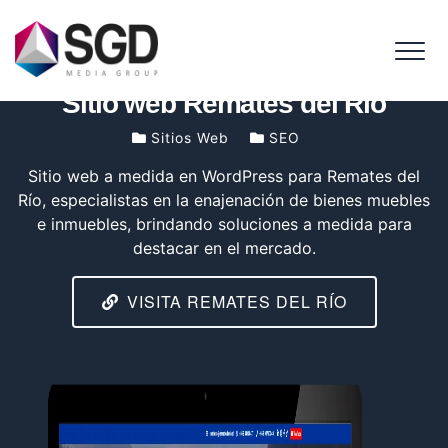
Me
Inicio
Portafolio
Sitios Web
Sitio web Remates del Río
Sitio web Remates del Río
Sitios Web
SEO
Sitio web a medida en WordPress para Remates del
Río, especialistas en la enajenación de bienes muebles
e inmuebles, brindando soluciones a medida para
destacar en el mercado.
VISITA REMATES DEL RÍO