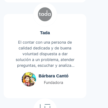
incluso después de la entrega.
Seguiremos trabajando con
ellos en nuevos desarrollos. ¡Un
equipo de 10!»
Tada
El contar con una persona de
calidad dedicada y de buena
voluntad dispuesta a dar
solución a un problema, atender
preguntas, escuchar y analizar
en conjunto las estrategias qué
Leer más
Bárbara Cantó
hay detrás de una página web a
Fundadora
medida ha sido lo mejor que
nos ha pasado al trabajar con
SGD, hemos obtenido respuesta
inmediata a momentos que más
hemos necesitado de un guía.