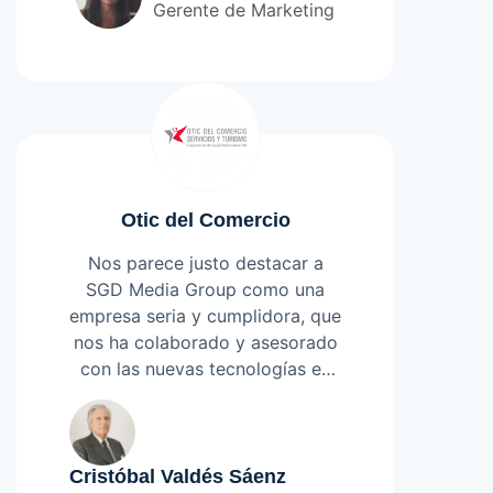
comienzo del proyecto se
Gerente de Marketing
cumplieron perfecto; la asesoría
y sugerencia es muy buena y los
sitios que nos desarrollaron
quedaron perfectos a la
100% recomendables!”
primera.
Otic del Comercio
Nos parece justo destacar a
SGD Media Group como una
empresa seria y cumplidora, que
nos ha colaborado y asesorado
con las nuevas tecnologías en
plataformas y tendencias
Leer más
relacionadas con nuestro portal
www.oticdelcomercio.cl.
Cuentan para ello con un equipo
Cristóbal Valdés Sáenz