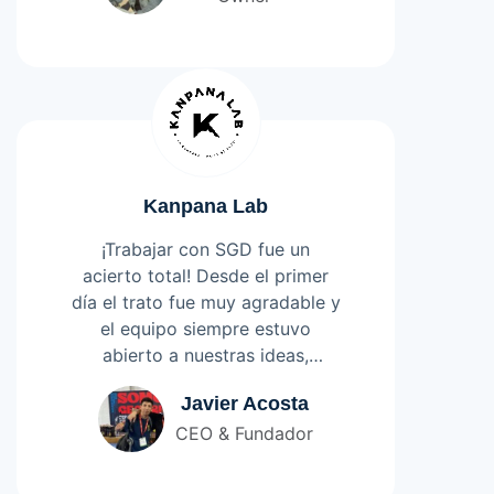
orientándonos a tener nuestro
sitio según los parámetros que
va presentando el mercado.
Para JCB Marketing más que un
proveedor se han transformado
en un tremendo partner y
aporte a nuestra empresa.
Kanpana Lab
¡Trabajar con SGD fue un
acierto total! Desde el primer
día el trato fue muy agradable y
el equipo siempre estuvo
abierto a nuestras ideas,
logrando un resultado final que
Leer más
Javier Acosta
superó las expectativas.
CEO & Fundador
Destaco especialmente la
puntualidad en los hitos del
proyecto y el apoyo constante