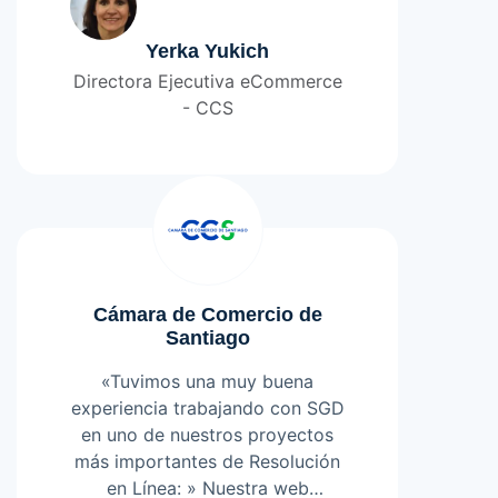
de nuestro sitio web principal
(www.ecommerceccs.cl)
Yerka Yukich
Destaco el compromiso y gran
Directora Ejecutiva eCommerce
disposición que tuvieron
- CCS
durante todos los meses de
dicho trabajo. Siempre muy
preocupados por el buen
funcionamiento de nuestros
sitios web y por hacerse cargo
de las recomendaciones del
área TI de CCS. Agradecida por
Cámara de Comercio de
la lealtad y compromiso que
Santiago
han tenido con todo el equipo.
«Tuvimos una muy buena
experiencia trabajando con SGD
en uno de nuestros proyectos
más importantes de Resolución
en Línea: » Nuestra web