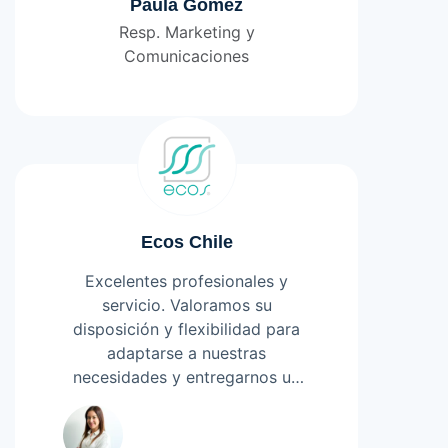
largo del tiempo. Destacamos
Paula Gómez
especialmente su
Resp. Marketing y
acompañamiento constante, la
Comunicaciones
preocupación por cada detalle y
la disposición permanente para
resolver dudas de forma rápida
y clara, todas las veces que sea
necesario.
Ecos Chile
Excelentes profesionales y
servicio. Valoramos su
disposición y flexibilidad para
adaptarse a nuestras
necesidades y entregarnos un
producto a la medida. Además,
Leer más
destacamos la cercanía y