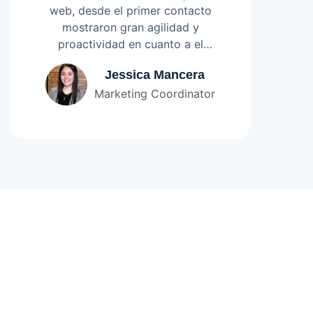
web, desde el primer contacto
mostraron gran agilidad y
proactividad en cuanto a el
desarrollo de la página,
Leer más
Jessica Mancera
logramos por fin comunicar lo
Marketing Coordinator
que necesitábamos para llegar a
nuestro target, ¡Lo mejor,
siempre con una sonrisa y
completa disposición!