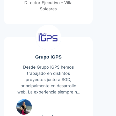
posición que tienen en el
Director Ejecutivo - Villa
liderazgo tecnológico, logrando
Soleares
tener nuestros sistema al día y
bajo altos estándares de
seguridad.
Grupo IGPS
Desde Grupo IGPS hemos
trabajado en distintos
proyectos junto a SGD,
principalmente en desarrollo
web. La experiencia siempre ha
sido muy positiva y de alto
Leer más
nivel, reflejando claramente su
crecimiento profesional a lo