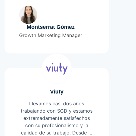
empresas». Destaco la calidad
Leer más
humana y profesional en cada
momento del equipo, siempre
orientado a la solución de los
Montserrat Gómez
problemas y el trabajo bien
Growth Marketing Manager
hecho para dejar a los clientes
100% conformes y felices con el
resultado. Totalmente
recomendados.
Viuty
Llevamos casi dos años
trabajando con SGD y estamos
extremadamente satisfechos
con su profesionalismo y la
calidad de su trabajo. Desde el