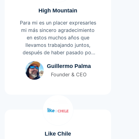
High Mountain
Para mi es un placer expresarles
mi más sincero agradecimiento
en estos muchos años que
llevamos trabajando juntos,
después de haber pasado por
muchos desarrolladores web,
Leer más
Guillermo Palma
desde algunas pequeñas hasta
Founder & CEO
algunas muy grandes, al fin los
conocí a ustedes «SGD», un
excelente grupo de
profesionales todos juntos
remando con mi empresa para
potenciar. Entendieron lo que
necesitaba mostrar a mis
clientes y de la manera que
Like Chile
quería. Yo los veo como mi