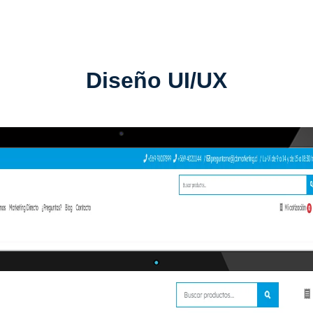
Diseño
UI/UX