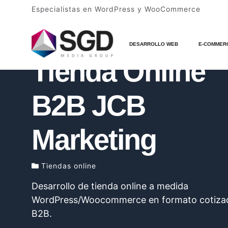
Especialistas en WordPress y WooCommerce
Inicio
Portafolio
Tiendas online
Tienda Onlin
JCB Marketing
DESARROLLO WEB
E-COMMER
Tienda Online
B2B JCB
Marketing
Tiendas online
Desarrollo de tienda online a medida
WordPress/Woocommerce en formato cotiza
B2B.