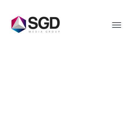
Menu
Jessica Contreras -Grupo SGD –
EXPONOR
2026
JC
Jessica Contreras Varas
SEO Manager
Grupo SGD